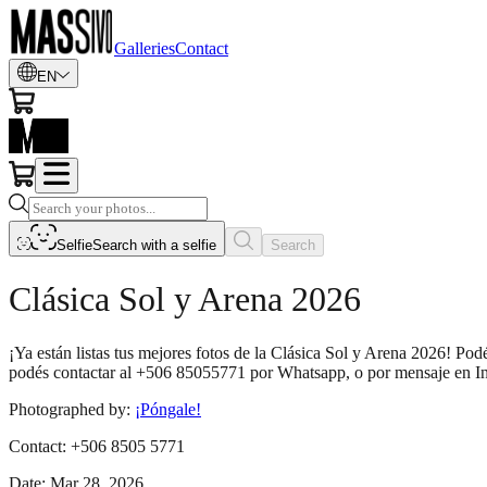
Galleries
Contact
EN
Selfie
Search with a selfie
Search
Clásica Sol y Arena 2026
¡Ya están listas tus mejores fotos de la Clásica Sol y Arena 2026! Po
podés contactar al +506 85055771 por Whatsapp, o por mensaje en I
Photographed by
:
¡Póngale!
Contact
:
+506 8505 5771
Date
:
Mar 28, 2026