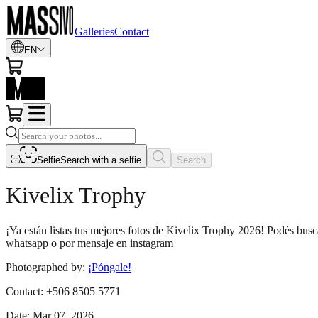
Galleries
Contact
EN
Selfie
Search with a selfie
Search
Kivelix Trophy
¡Ya están listas tus mejores fotos de Kivelix Trophy 2026! Podés bus
whatsapp o por mensaje en instagram
Photographed by
:
¡Póngale!
Contact
:
+506 8505 5771
Date
:
Mar 07, 2026