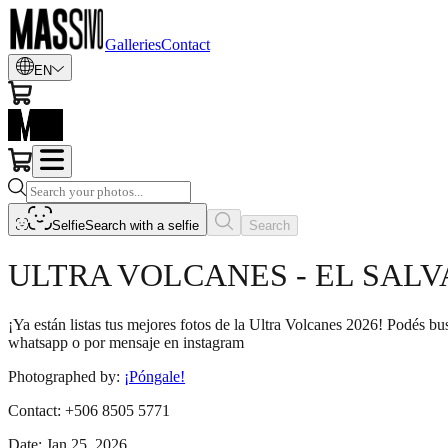
Galleries
Contact
EN
Selfie
Search with a selfie
Search
ULTRA VOLCANES - EL SAL
¡Ya están listas tus mejores fotos de la Ultra Volcanes 2026! Podés b
whatsapp o por mensaje en instagram
Photographed by
:
¡Póngale!
Contact
:
+506 8505 5771
Date
:
Jan 25, 2026