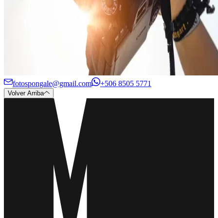
fotospongale@gmail.com
+506 8505 5771
Volver Arriba